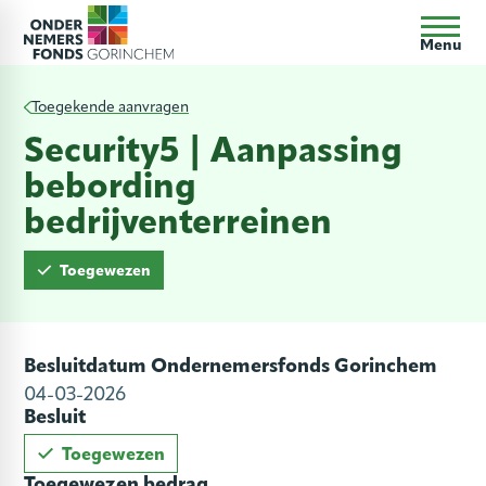
Menu
Toegekende aanvragen
Security5 | Aanpassing
bebording
bedrijventerreinen
Toegewezen
Besluitdatum Ondernemersfonds Gorinchem
04-03-2026
Besluit
Toegewezen
Toegewezen bedrag