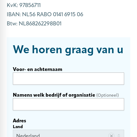
KvK: 97856711
IBAN: NL56 RABO 0141 6915 06
Btw: NL868262298B01
We horen graag van u
Voor- en achternaam
InternalFormDataPassing
Namens welk bedrijf of organisatie
Optioneel
personalSubjectiveName
Adres
Land
companyGlobalTelephoneNumber
Nederland