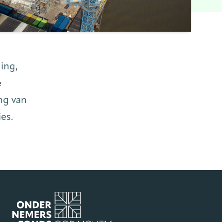
ing,
e
ng van
ies.