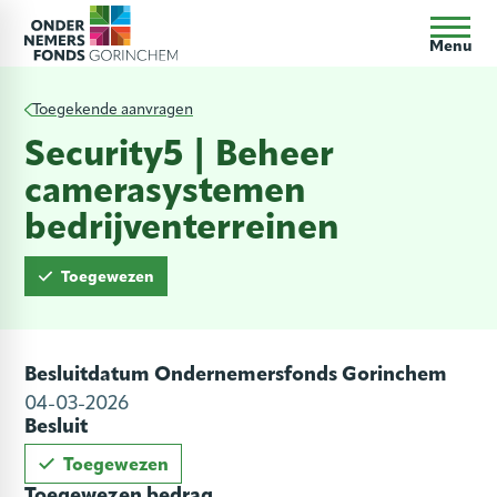
Menu
Toegekende aanvragen
Security5 | Beheer
camerasystemen
bedrijventerreinen
Toegewezen
Besluitdatum Ondernemersfonds Gorinchem
04-03-2026
Besluit
Toegewezen
Toegewezen bedrag