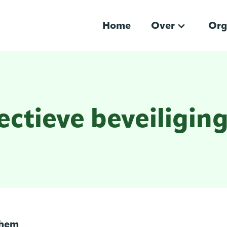
Home
Over
Org
lectieve beveiligin
chem