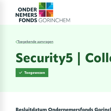
Toegekende aanvragen
Security5 | Col
Toegewezen
Besluitdatum Ondernemersfonds Gorin